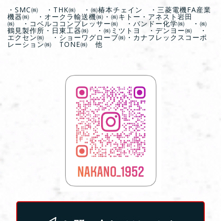
・SMC㈱ ・THK㈱ ・㈱椿本チェイン ・三菱電機FA産業
機器㈱ ・オークラ輸送機㈱・㈱キトー・アネスト岩田
㈱ ・コベルココンプレッサー㈱ ・バンドー化学㈱ ・㈱
鶴見製作所・日東工器㈱ ・㈱ミツトヨ ・デンヨー㈱ ・
エクセン㈱ ・ショーワグローブ㈱・カナフレックスコーポ
レーション㈱ TONE㈱ 他