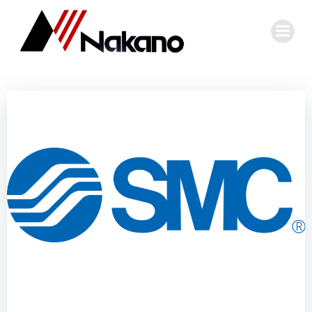
コ
ン
テ
ン
ツ
へ
ス
キ
ッ
プ