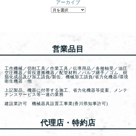
アーカイブ
営業品目
工作機械／切削工具／作業工具／伝導用品／各種軸受／油圧
空圧機器／荷役運搬機器／配管材料／バルブ継手／ゴム、樹
脂化成品及び加工請負/製缶、機械加工請負/省力化機器/環境
衛生機器 他
上記製品、機器に付帯する施工、省力化機器等提案、メンテ
ナンスサービス等一連の業務
建設業許可 機械器具設置工事業(香川県知事許可)
代理店・特約店