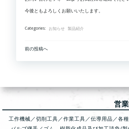
今後ともよろしくお願いいたします。
Categories:
お知らせ
製品紹介
投
前の投稿へ
稿
ナ
ビ
ゲ
営
ー
工作機械／切削工具／作業工具／伝導用品／各
バルブ継手／ゴム、樹脂化成品及び加工請負/製