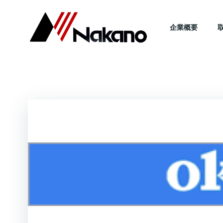
コ
ン
企業概要
テ
ン
ツ
へ
ス
キ
ッ
プ