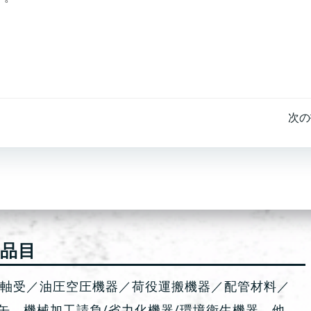
投
次の
稿
ナ
ビ
ゲ
業品目
ー
種軸受／油圧空圧機器／荷役運搬機器／配管材料／
缶、機械加工請負/省力化機器/環境衛生機器 他