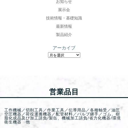
ン
ン
お知らせ
展示会
技術情報・基礎知識
最新情報
製品紹介
アーカイブ
営業品目
工作機械／切削工具／作業工具／伝導用品／各種軸受／油圧
空圧機器／荷役運搬機器／配管材料／バルブ継手／ゴム、樹
脂化成品及び加工請負/製缶、機械加工請負/省力化機器/環境
衛生機器 他