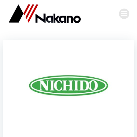
コ
ン
テ
ン
ツ
へ
ス
キ
ッ
プ