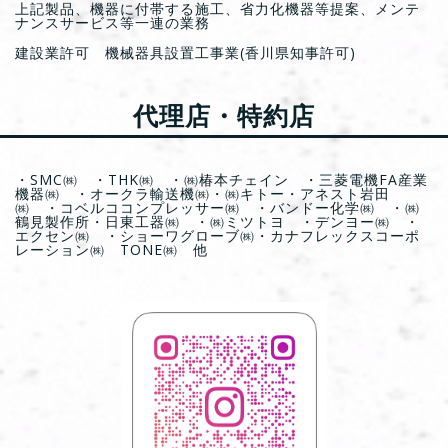
上記製品、機器に付帯する施工、省力化機器等提案、メンテ
ナンスサービス等一連の業務
建設業許可 機械器具設置工事業(香川県知事許可)
代理店・特約店
・SMC㈱ ・THK㈱ ・㈱椿本チェイン ・三菱電機FA産業
機器㈱ ・オークラ輸送機㈱・㈱キトー・アネスト岩田
㈱ ・コベルココンプレッサー㈱ ・バンドー化学㈱ ・㈱
鶴見製作所・日東工器㈱ ・㈱ミツトヨ ・デンヨー㈱ ・
エクセン㈱ ・ショーワグローブ㈱・カナフレックスコーポ
レーション㈱ TONE㈱ 他