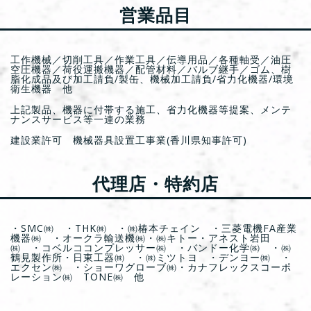
営業品目
工作機械／切削工具／作業工具／伝導用品／各種軸受／油圧
空圧機器／荷役運搬機器／配管材料／バルブ継手／ゴム、樹
脂化成品及び加工請負/製缶、機械加工請負/省力化機器/環境
衛生機器 他
上記製品、機器に付帯する施工、省力化機器等提案、メンテ
ナンスサービス等一連の業務
建設業許可 機械器具設置工事業(香川県知事許可)
代理店・特約店
・SMC㈱ ・THK㈱ ・㈱椿本チェイン ・三菱電機FA産業
機器㈱ ・オークラ輸送機㈱・㈱キトー・アネスト岩田
㈱ ・コベルココンプレッサー㈱ ・バンドー化学㈱ ・㈱
鶴見製作所・日東工器㈱ ・㈱ミツトヨ ・デンヨー㈱ ・
エクセン㈱ ・ショーワグローブ㈱・カナフレックスコーポ
レーション㈱ TONE㈱ 他