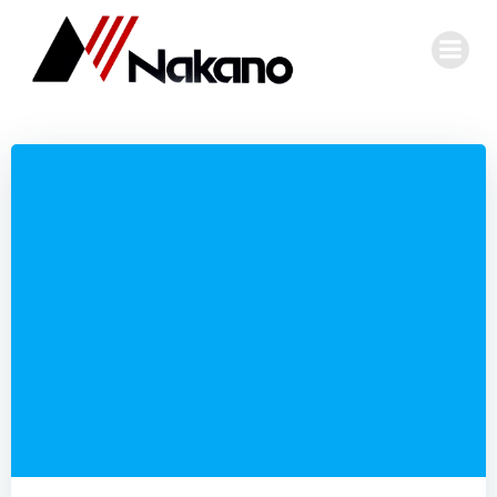
コ
ン
テ
ン
ツ
へ
ス
キ
ッ
プ