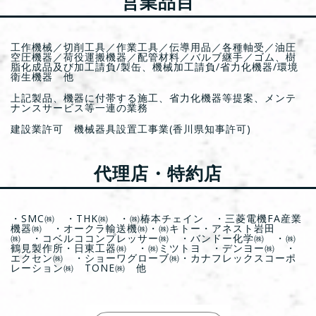
営業品目
工作機械／切削工具／作業工具／伝導用品／各種軸受／油圧
空圧機器／荷役運搬機器／配管材料／バルブ継手／ゴム、樹
脂化成品及び加工請負/製缶、機械加工請負/省力化機器/環境
衛生機器 他
上記製品、機器に付帯する施工、省力化機器等提案、メンテ
ナンスサービス等一連の業務
建設業許可 機械器具設置工事業(香川県知事許可)
代理店・特約店
・SMC㈱ ・THK㈱ ・㈱椿本チェイン ・三菱電機FA産業
機器㈱ ・オークラ輸送機㈱・㈱キトー・アネスト岩田
㈱ ・コベルココンプレッサー㈱ ・バンドー化学㈱ ・㈱
鶴見製作所・日東工器㈱ ・㈱ミツトヨ ・デンヨー㈱ ・
エクセン㈱ ・ショーワグローブ㈱・カナフレックスコーポ
レーション㈱ TONE㈱ 他