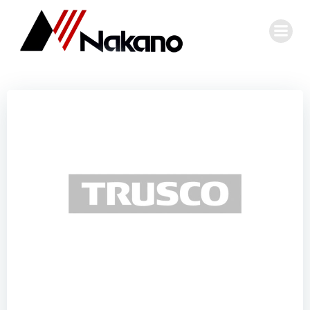
コ
ン
テ
ン
ツ
へ
ス
キ
ッ
プ