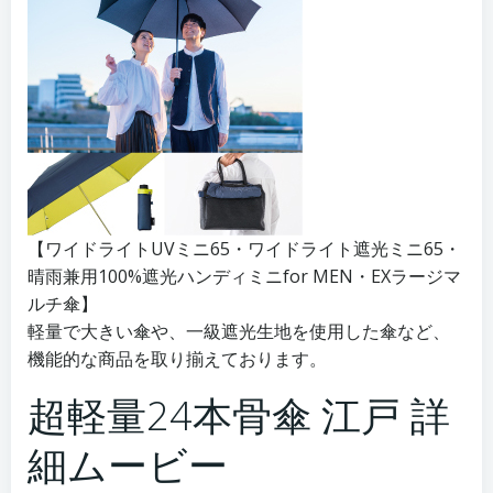
【ワイドライトUVミニ65・ワイドライト遮光ミニ65・
晴雨兼用100%遮光ハンディミニfor MEN・EXラージマ
ルチ傘】
軽量で大きい傘や、一級遮光生地を使用した傘など、
機能的な商品を取り揃えております。
超軽量24本骨傘 江戸 詳
細ムービー